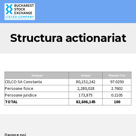
Structura actionariat
Actionar
Actiuni
Pondere (%)
CELCO SA Constanta
80,152,242
97.0293
Persoane fizice
2,280,028
2.7602
Persoane juridice
173,875
0.2105
TOTAL
82,606,145
100
Despre noi