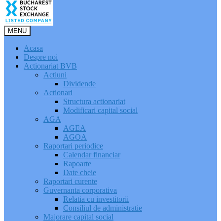
MENU
Acasa
Despre noi
Actionariat BVB
Actiuni
Dividende
Actionari
Structura actionariat
Modificari capital social
AGA
AGEA
AGOA
Raportari periodice
Calendar financiar
Rapoarte
Date cheie
Raportari curente
Guvernanta corporativa
Relatia cu investitorii
Consiliul de administratie
Majorare capital social